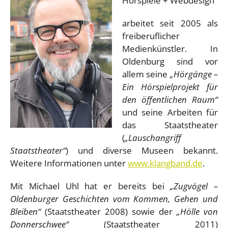
Hörspiele + Webdesign
arbeitet seit 2005 als
freiberuflicher
Medienkünstler. In
Oldenburg sind vor
allem seine
„Hörgänge –
Ein Hörspielprojekt für
den öffentlichen Raum“
und seine Arbeiten für
das Staatstheater
(
„Lauschangriff
Staatstheater“
) und diverse Museen bekannt.
Weitere Informationen unter
www.klangband.de
.
Mit Michael Uhl hat er bereits bei
„Zugvögel –
Oldenburger Geschichten vom Kommen, Gehen und
Bleiben“
(Staatstheater 2008) sowie der
„Hölle von
Donnerschwee“
(Staatstheater 2011)