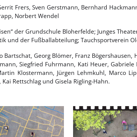
Gerrit Frers, Sven Gerstmann, Bernhard Hackmann
rapp, Norbert Wendel
en“ der Grundschule Bloherfelde; Junges Theater 
ik und der Fußballabteilung; Tauchsportverein O
o Bartschat, Georg Blömer, Franz Bögershausen, H
mann, Siegfried Fuhrmann, Kati Heuer, Gabriele 
 Martin Klostermann, Jürgen Lehmkuhl, Marco Lip
Kai Rettschlag und Gisela Rigling-Hahn.